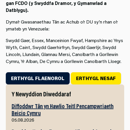
gan FCDO (y Swyddfa Dramor, y Gymanwlad a
Datblygu).
Dyma’r Gwasanaethau Tân ac Achub o’r DU sy'n rhan o’r
ymateb yn Venezuela:
Swydd Gaer, Essex, Manceinion Fwyaf, Hampshire ac Ynys
Wyth, Caint, Swydd Gaerhirfryn, Swydd Gaerlŷr, Swydd
Lincoln, Llundain, Glannau Mersi, Canolbarth a Gorllewin
Cymru, Yr Alban, De Cymru a Gorllewin Canolbarth Lloegr.
ERTHYGL FLAENOROL
ERTHYGL NESAF
Y Newyddion Diweddaraf
Diffoddwr Tân yn Hawlio Teitl Pencampwriaeth
Beicio Cymru
05.08.2026