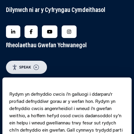
Dilynwch ni ar y Cyfryngau Cymdeithasol
FOLLOW US ON LINKEDIN
FOLLOW US ON FACEBOOK
FOLLOW US ON YOUTUBE
FOLLOW US ON INSTAGRA
Rheolaethau Gwefan Ychwanegol
SPEAK
RHEOLI CWCIS
Rydym yn defnyddio cwcis i'n galluogi i ddarparu'r
profiad defnyddiwr gorau ar y wefan hon. Rydym yn
PRINT PAGE
JUMP 
defnyddio cwcis angenrheidiol i wneud i'n gwefan
weithio, a hoffem hefyd osod cwcis dadansoddol sy'n
ein helpu i wneud gwelliannau trwy fesur sut rydych
chi'n defnyddio ein gwefan. Gall cynnwys trydydd parti