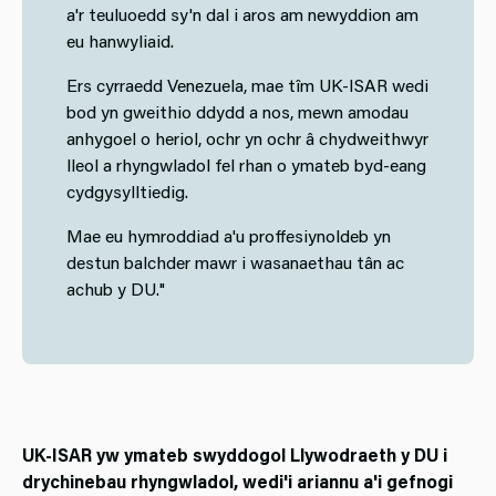
a'r teuluoedd sy'n dal i aros am newyddion am
eu hanwyliaid.
Ers cyrraedd Venezuela, mae tîm UK-ISAR wedi
bod yn gweithio ddydd a nos, mewn amodau
anhygoel o heriol, ochr yn ochr â chydweithwyr
lleol a rhyngwladol fel rhan o ymateb byd-eang
cydgysylltiedig.
Mae eu hymroddiad a'u proffesiynoldeb yn
destun balchder mawr i wasanaethau tân ac
achub y DU."
UK-ISAR yw ymateb swyddogol Llywodraeth y DU i
drychinebau rhyngwladol, wedi'i ariannu a'i gefnogi