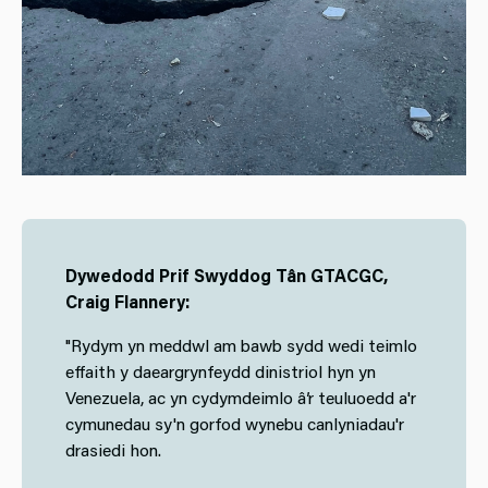
Dywedodd Prif Swyddog Tân GTACGC,
Craig Flannery:
"Rydym yn meddwl am bawb sydd wedi teimlo
effaith y daeargrynfeydd dinistriol hyn yn
Venezuela, ac yn cydymdeimlo â’r teuluoedd a'r
cymunedau sy'n gorfod wynebu canlyniadau'r
drasiedi hon.