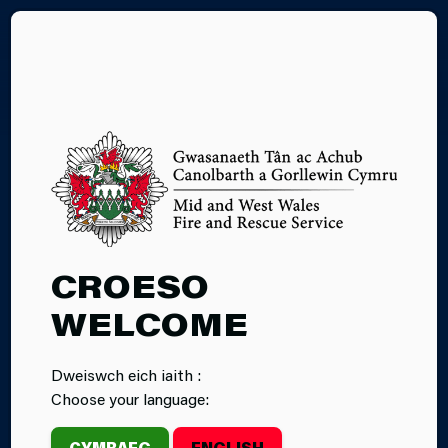
EN
03.07.2026
CROESO
GWASANAETH
WELCOME
TÂN AC ACHUB
Dweiswch eich iaith :
CANOLBARTH A
Choose your language:
GORLLEWIN
CYMRAEG
ENGLISH