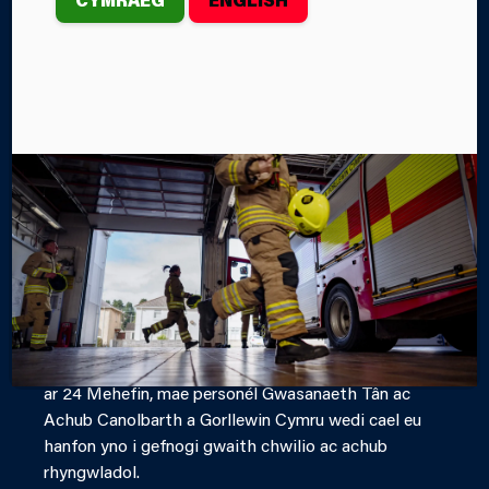
CYMRU YN
CYNORTHWYO
GYDA’R
YMATEB I
DDAEARGRYN
VENEZUELA
Yn dilyn y daeargrynfeydd erchyll a darodd Venezuela
ar 24 Mehefin, mae personél Gwasanaeth Tân ac
Achub Canolbarth a Gorllewin Cymru wedi cael eu
hanfon yno i gefnogi gwaith chwilio ac achub
rhyngwladol.