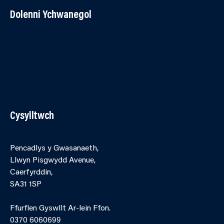
Dolenni Ychwanegol
Cysylltwch â ni
Polisi Hygyrchedd
Telerau ac Amodau
Cwcis
Porth Asiantaeth Partner
Cysylltwch
Pencadlys y Gwasanaeth,
Llwyn Pisgwydd Avenue,
Caerfyrddin,
SA31 1SP
Ffurflen Gyswllt Ar-lein Ffon.
0370 6060699