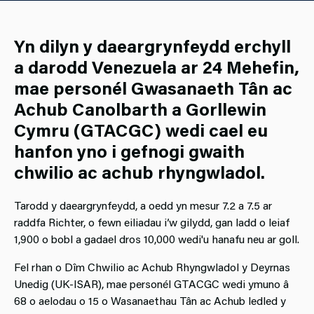
Yn dilyn y daeargrynfeydd erchyll
a darodd Venezuela ar 24 Mehefin,
mae personél Gwasanaeth Tân ac
Achub Canolbarth a Gorllewin
Cymru (GTACGC) wedi cael eu
hanfon yno i gefnogi gwaith
chwilio ac achub rhyngwladol.
Tarodd y daeargrynfeydd, a oedd yn mesur 7.2 a 7.5 ar
raddfa Richter, o fewn eiliadau i’w gilydd, gan ladd o leiaf
1,900 o bobl a gadael dros 10,000 wedi'u hanafu neu ar goll.
Fel rhan o Dîm Chwilio ac Achub Rhyngwladol y Deyrnas
Unedig (UK-ISAR), mae personél GTACGC wedi ymuno â
68 o aelodau o 15 o Wasanaethau Tân ac Achub ledled y