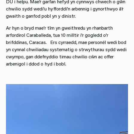
DU i helpu. Mae’r garfan hefyd yn cynnwys chwech o gŵn
chwilio sydd wedi'u hyfforddi'n arbennig i gynorthwyo â’r
gwaith o ganfod pobl yn y dinistr.
Ar hyn o bryd mae'r tîm yn gweithredu yn rhanbarth
arfordirol Caraballeda, tua 10 milltir i'r gogledd o'r
brifddinas, Caracas. Ers cyrraedd, mae personél wedi bod
yn cynnal chwiliadau systematig o strwythurau sydd wedi
cwympo, gan ddefnyddio timau chwilio cŵn ac offer
arbenigol i ddod o hyd i bobl.