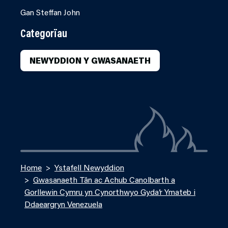
Gan Steffan John
Categorïau
NEWYDDION Y GWASANAETH
Home
Ystafell Newyddion
Gwasanaeth Tân ac Achub Canolbarth a
Gorllewin Cymru yn Cynorthwyo Gyda’r Ymateb i
Ddaeargryn Venezuela