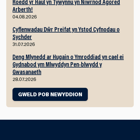
Roedd yr Haul yn Tywynnu yn Niwrnod Agored
Arberth!
04.08.2026
Cyflenwadau Dŵr Preifat yn Ystod Cyfnodau o
Sychder
31.07.2026
Deng Mlynedd ar Hugain o Ymroddiad yn cael ei
Gydnabod ym Mlwyddyn Pen-blwydd y
Gwasanaeth
28.07.2026
GWELD POB NEWYDDION