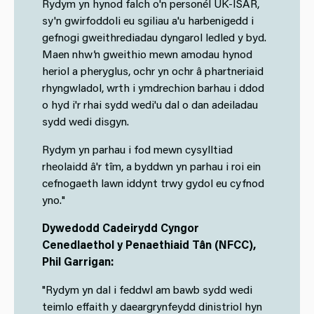
Rydym yn hynod falch o'n personél UK-ISAR,
sy'n gwirfoddoli eu sgiliau a'u harbenigedd i
gefnogi gweithrediadau dyngarol ledled y byd.
Maen nhw’n gweithio mewn amodau hynod
heriol a pheryglus, ochr yn ochr â phartneriaid
rhyngwladol, wrth i ymdrechion barhau i ddod
o hyd i'r rhai sydd wedi'u dal o dan adeiladau
sydd wedi disgyn.
Rydym yn parhau i fod mewn cysylltiad
rheolaidd â'r tîm, a byddwn yn parhau i roi ein
cefnogaeth lawn iddynt trwy gydol eu cyfnod
yno."
Dywedodd Cadeirydd Cyngor
Cenedlaethol y Penaethiaid Tân (NFCC),
Phil Garrigan:
"Rydym yn dal i feddwl am bawb sydd wedi
teimlo effaith y daeargrynfeydd dinistriol hyn