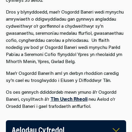
Dros y blynyddoedd, mae'r Osgordd Baneri wedi mynychu
amrywiaeth o ddigwyddiadau gan gynnwys angladdau
cydweithwyr o’r gorffennol a chydweithwyr sy'n
gwasanaethu, seremonïau medalau ffurfiol, gwasanaethau
cofio, cyngherddau carolau a phriodasau. Un ffaith
nodedig yw bod yr Osgordd Baneri wedi mynychu Parêd
Pabïau a Seremoni Cofio flynyddol Ypres yn rheolaidd ym
Mhorth Menin, Ypres, Gwlad Belg.
Mae'r Osgordd Baneri’n aml yn derbyn rhoddion caredig
sy'n cael eu trosglwyddo i Elusen y Diffoddwyr Tân.
Os oes gennych ddiddordeb mewn ymuno â'r Osgordd
Baneri, cysylltwch â'r
Tîm Uwch Rheoli
neu Aelod o'r
Orsedd Baneri i gael trafodaeth anffurfiol.
Aelodau Cyfredol