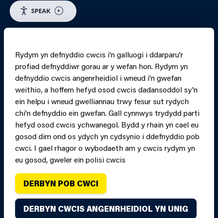
SPEAK
RHEOLI CWCIS
Rydym yn defnyddio cwcis i'n galluogi i ddarparu'r
profiad defnyddiwr gorau ar y wefan hon. Rydym yn
PRINT PAGE
JUMP 
defnyddio cwcis angenrheidiol i wneud i'n gwefan
weithio, a hoffem hefyd osod cwcis dadansoddol sy'n
ein helpu i wneud gwelliannau trwy fesur sut rydych
chi'n defnyddio ein gwefan. Gall cynnwys trydydd parti
hefyd osod cwcis ychwanegol. Bydd y rhain yn cael eu
gosod dim ond os ydych yn cydsynio i ddefnyddio pob
cwci. I gael rhagor o wybodaeth am y cwcis rydym yn
eu gosod, gweler ein polisi cwcis
DERBYN POB CWCI
Hawlfraint Gwasanaeth Tân ac Achub Canolbarth a
DERBYN CWCIS ANGENRHEIDIOL YN UNIG
Gorllewin Cymru oni nodir yn wahanol. Cedwir pob hawl.