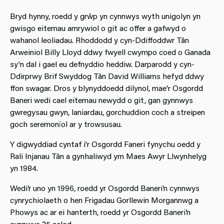
Bryd hynny, roedd y grŵp yn cynnwys wyth unigolyn yn
gwisgo eitemau amrywiol o git ac offer a gafwyd o
wahanol leoliadau. Rhoddodd y cyn-Ddiffoddwr Tân
Arweiniol Billy Lloyd ddwy fwyell cwympo coed o Ganada
sy'n dal i gael eu defnyddio heddiw. Darparodd y cyn-
Ddirprwy Brif Swyddog Tân David Williams hefyd ddwy
ffon swagar. Dros y blynyddoedd dilynol, mae'r Osgordd
Baneri wedi cael eitemau newydd o git, gan gynnwys
gwregysau gwyn, laniardau, gorchuddion coch a streipen
goch seremonïol ar y trowsusau.
Y digwyddiad cyntaf i'r Osgordd Faneri fynychu oedd y
Rali Injanau Tân a gynhaliwyd ym Maes Awyr Llwynhelyg
yn 1984.
Wedi’r uno yn 1996, roedd yr Osgordd Baneri’n cynnwys
cynrychiolaeth o hen Frigadau Gorllewin Morgannwg a
Phowys ac ar ei hanterth, roedd yr Osgordd Baneri’n
cynnwys 35 aelod.