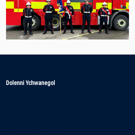
Dolenni Ychwanegol
Cysylltwch â ni
Polisi Hygyrchedd
Telerau ac Amodau
Cwcis
Porth Asiantaeth Partner