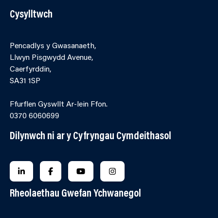
Cysylltwch
Pencadlys y Gwasanaeth,
Llwyn Pisgwydd Avenue,
Caerfyrddin,
SA31 1SP
Ffurflen Gyswllt Ar-lein Ffon.
0370 6060699
Dilynwch ni ar y Cyfryngau Cymdeithasol
FOLLOW US ON LINKEDIN
FOLLOW US ON FACEBOOK
FOLLOW US ON YOUTUBE
FOLLOW US ON INSTAGRA
Rheolaethau Gwefan Ychwanegol