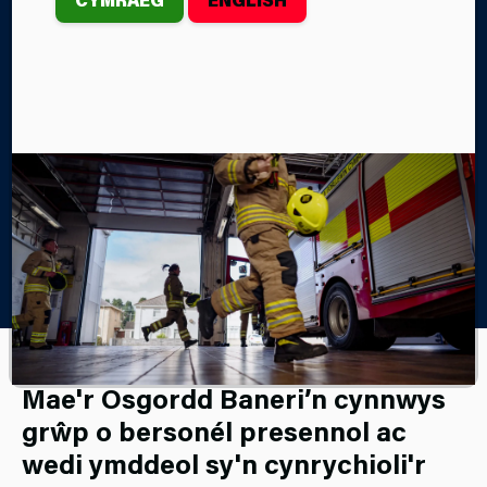
Gwasanaeth mewn amrywiaeth o ddigwyddiadau
drwy gydol y flwyddyn galendr.
Home
Amdanom Ni
Yr Osgordd Baneri Seremonïol
Mae'r Osgordd Baneri’n cynnwys
grŵp o bersonél presennol ac
wedi ymddeol sy'n cynrychioli'r