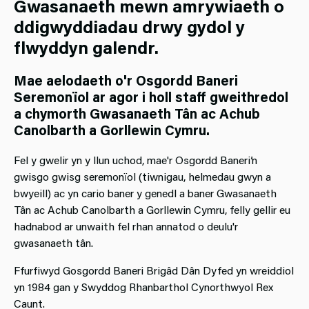
Gwasanaeth mewn amrywiaeth o
ddigwyddiadau drwy gydol y
flwyddyn galendr.
Mae aelodaeth o'r Osgordd Baneri
Seremonïol ar agor i holl staff gweithredol
a chymorth Gwasanaeth Tân ac Achub
Canolbarth a Gorllewin Cymru.
Fel y gwelir yn y llun uchod, mae'r Osgordd Baneri’n
gwisgo gwisg seremonïol (tiwnigau, helmedau gwyn a
bwyeill) ac yn cario baner y genedl a baner Gwasanaeth
Tân ac Achub Canolbarth a Gorllewin Cymru, felly gellir eu
hadnabod ar unwaith fel rhan annatod o deulu'r
gwasanaeth tân.
Ffurfiwyd Gosgordd Baneri Brigâd Dân Dyfed yn wreiddiol
yn 1984 gan y Swyddog Rhanbarthol Cynorthwyol Rex
Caunt.