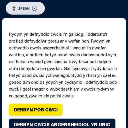
SPEAK
RHEOLI CWCIS
Rydym yn defnyddio cwcis i'n galluogi i ddarparu'r
profiad defnyddiwr gorau ar y wefan hon. Rydym yn
PRINT PAGE
JUMP 
defnyddio cwcis angenrheidiol i wneud i'n gwefan
weithio, a hoffem hefyd osod cwcis dadansoddol sy'n
ein helpu i wneud gwelliannau trwy fesur sut rydych
chi'n defnyddio ein gwefan. Gall cynnwys trydydd parti
hefyd osod cwcis ychwanegol. Bydd y rhain yn cael eu
gosod dim ond os ydych yn cydsynio i ddefnyddio pob
cwci. I gael rhagor o wybodaeth am y cwcis rydym yn
eu gosod, gweler ein polisi cwcis
DERBYN POB CWCI
Hawlfraint Gwasanaeth Tân ac Achub Canolbarth a
DERBYN CWCIS ANGENRHEIDIOL YN UNIG
Gorllewin Cymru oni nodir yn wahanol. Cedwir pob hawl.