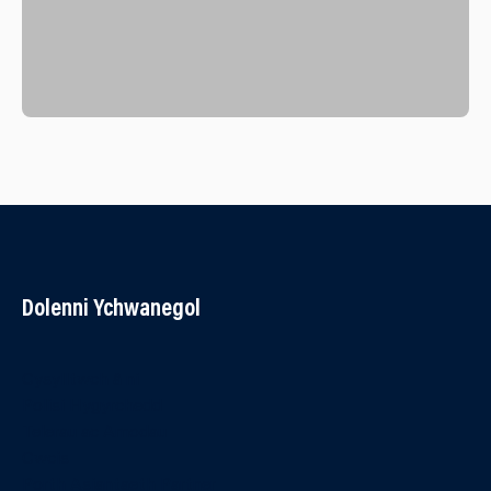
Dolenni Ychwanegol
Cysylltwch â ni
Polisi Hygyrchedd
Telerau ac Amodau
Cwcis
Porth Asiantaeth Partner