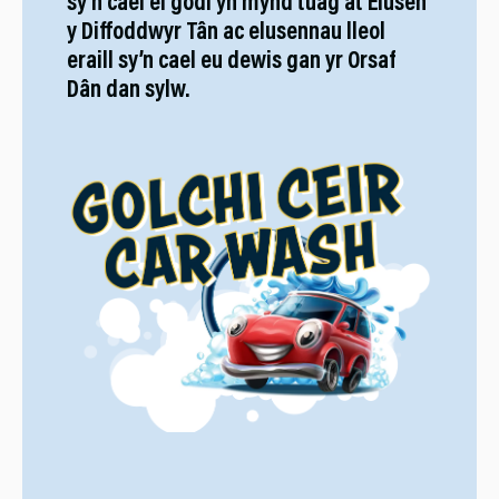
sy’n cael ei godi yn mynd tuag at Elusen
y Diffoddwyr Tân ac elusennau lleol
eraill sy’n cael eu dewis gan yr Orsaf
Dân dan sylw.