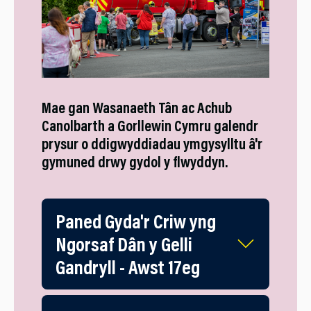
Mae gan Wasanaeth Tân ac Achub
Canolbarth a Gorllewin Cymru galendr
prysur o ddigwyddiadau ymgysylltu â'r
gymuned drwy gydol y flwyddyn.
Paned Gyda'r Criw yng
Ngorsaf Dân y Gelli
Gandryll - Awst 17eg