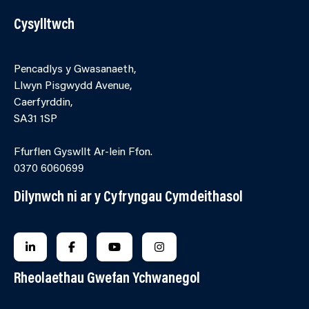
Cysylltwch
Pencadlys y Gwasanaeth,
Llwyn Pisgwydd Avenue,
Caerfyrddin,
SA31 1SP
Ffurflen Gyswllt Ar-lein Ffon.
0370 6060699
Dilynwch ni ar y Cyfryngau Cymdeithasol
FOLLOW US ON LINKEDIN
FOLLOW US ON FACEBOOK
FOLLOW US ON YOUTUBE
FOLLOW US ON INSTAGRA
Rheolaethau Gwefan Ychwanegol