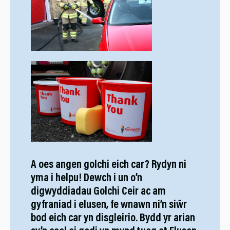
A oes angen golchi eich car? Rydyn ni
yma i helpu! Dewch i un o’n
digwyddiadau Golchi Ceir ac am
gyfraniad i elusen, fe wnawn ni’n siŵr
bod eich car yn disgleirio. Bydd yr arian