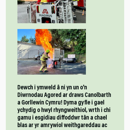
Dewch i ymweld â ni yn un o'n
Diwrnodau Agored ar draws Canolbarth
a Gorllewin Cymru! Dyma gyfle i gael
ychydig o hwyl rhyngweithiol, wrth i chi
gamu i esgidiau diffoddwr tân a chael
blas ar yr amrywiol weithgareddau ac