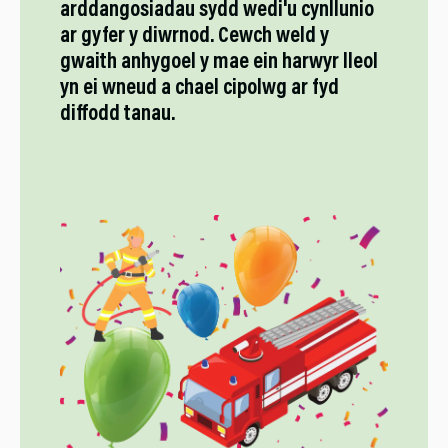
arddangosiadau sydd wedi'u cynllunio
ar gyfer y diwrnod. Cewch weld y
gwaith anhygoel y mae ein harwyr lleol
yn ei wneud a chael cipolwg ar fyd
diffodd tanau.