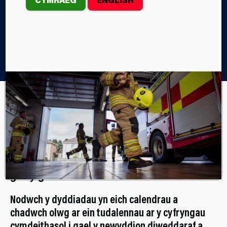
Home
Digwyddiadau
Mae yna groeso cynnes i bawb yn ein
digwyddiadau cymunedol, gan gynnig cyfle
gwych i chi gysylltu â’ch diffoddwyr tân
lleol a chefnogi’r digwyddiadau a arweinir
gan y gorsafoedd.
Nodwch y dyddiadau yn eich calendrau a
chadwch olwg ar ein tudalennau ar y cyfryngau
cymdeithasol i gael y newyddion diweddaraf a