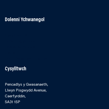
Dolenni Ychwanegol
Cysylltwch â ni
Polisi Hygyrchedd
Telerau ac Amodau
Cwcis
Porth Asiantaeth Partner
Cysylltwch
Pencadlys y Gwasanaeth,
Llwyn Pisgwydd Avenue,
Caerfyrddin,
SA31 1SP