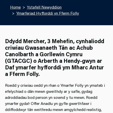
Home
Ystafell Newyddion
Ymarferiad Hyfforddi yn Fferm Folly
Ddydd Mercher, 3 Mehefin, cynhaliodd
criwiau Gwasanaeth Tân ac Achub
Canolbarth a Gorllewin Cymru
(GTACGC) o Arberth a Hendy-gwyn ar
Daf ymarfer hyfforddi ym Mharc Antur
a Fferm Folly.
Roedd y criwiau oedd yn rhan o Ymarfer Folly yn ymateb i
efelychiad o dân mewn gweithdy ar y safle, gydag
adroddiadau bod person yn sownd y tu mewn. Roedd
ymarfer gyda’r Offer Anadlu yn gyfle gwerthfawr i
ddiffoddwyr tân weithredu mewn amgylchedd realistig,