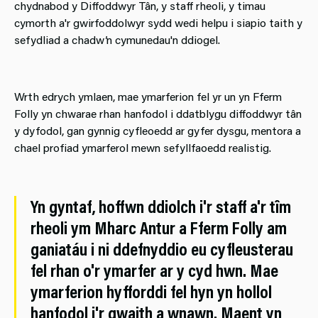
chydnabod y Diffoddwyr Tân, y staff rheoli, y timau
cymorth a'r gwirfoddolwyr sydd wedi helpu i siapio taith y
sefydliad a chadw’n cymunedau'n ddiogel.
Wrth edrych ymlaen, mae ymarferion fel yr un yn Fferm
Folly yn chwarae rhan hanfodol i ddatblygu diffoddwyr tân
y dyfodol, gan gynnig cyfleoedd ar gyfer dysgu, mentora a
chael profiad ymarferol mewn sefyllfaoedd realistig.
Yn gyntaf, hoffwn ddiolch i'r staff a'r tîm
rheoli ym Mharc Antur a Fferm Folly am
ganiatáu i ni ddefnyddio eu cyfleusterau
fel rhan o'r ymarfer ar y cyd hwn. Mae
ymarferion hyfforddi fel hyn yn hollol
hanfodol i'r gwaith a wnawn. Maent yn