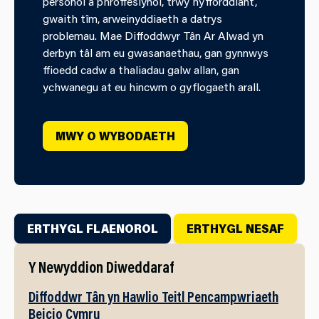
personol a phroffesiynol, trwy hyfforddiant,
gwaith tîm, arweinyddiaeth a datrys
problemau. Mae Diffoddwyr Tân Ar Alwad yn
derbyn tâl am eu gwasanaethau, gan gynnwys
ffioedd cadw a thaliadau galw allan, gan
ychwanegu at eu hincwm o gyflogaeth arall.
MWY O WYBODAETH
ERTHYGL FLAENOROL
ERTHYGL NESAF
Y Newyddion Diweddaraf
Diffoddwr Tân yn Hawlio Teitl Pencampwriaeth
Beicio Cymru