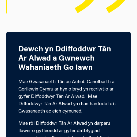
Dewch yn Ddiffoddwr Tân
Ar Alwad a Gwnewch
Wahaniaeth Go Iawn
Mae Gwasanaeth Tân ac Achub Canolbarth a
Gorllewin Cymru ar hyn o bryd yn recriwtio ar
gyfer Diffoddwyr Tân Ar Alwad. Mae
Diffoddwyr Tân Ar Alwad yn rhan hanfodol o’n
Gwasanaeth ac eich cymuned.
Mae rôl Diffoddwr Tân Ar Alwad yn darparu
llawer o gyfleoedd ar gyfer datblygiad