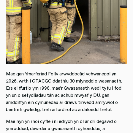
Mae gan Ymarferiad Folly arwyddocâd ychwanegol yn
2026, wrth i GTACGC ddathlu 30 mlynedd o wasanaeth.
Ers ei ffurfio ym 1996, mae'r Gwasanaeth wedi tyfu i fod
yn un o sefydliadau tân ac achub mwyaf y DU, gan
amddiffyn ein cymunedau ar draws tirwedd amrywiol o
bentrefi gwledig, trefi arfordirol ac ardaloedd trefol.
Mae hyn yn rhoi cyfle i ni edrych yn ôl ar dri degawd o
ymroddiad, dewrder a gwasanaeth cyhoeddus, a