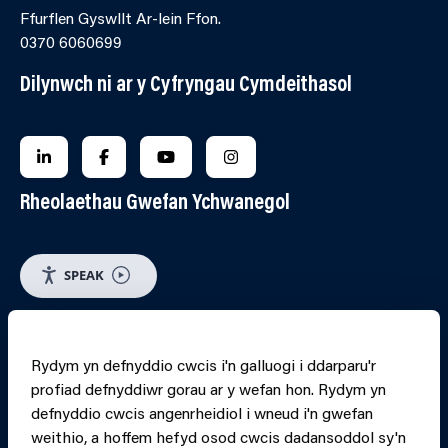
Ffurflen Gyswllt Ar-lein Ffon.
0370 6060699
Dilynwch ni ar y Cyfryngau Cymdeithasol
FOLLOW US ON LINKEDIN
FOLLOW US ON FACEBOOK
FOLLOW US ON YOUTUBE
FOLLOW US ON INSTAGRA
Rheolaethau Gwefan Ychwanegol
SPEAK
RHEOLI CWCIS
Rydym yn defnyddio cwcis i'n galluogi i ddarparu'r
profiad defnyddiwr gorau ar y wefan hon. Rydym yn
PRINT PAGE
JUMP 
defnyddio cwcis angenrheidiol i wneud i'n gwefan
weithio, a hoffem hefyd osod cwcis dadansoddol sy'n