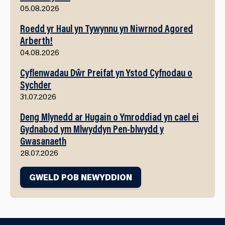
05.08.2026
Roedd yr Haul yn Tywynnu yn Niwrnod Agored
Arberth!
04.08.2026
Cyflenwadau Dŵr Preifat yn Ystod Cyfnodau o
Sychder
31.07.2026
Deng Mlynedd ar Hugain o Ymroddiad yn cael ei
Gydnabod ym Mlwyddyn Pen-blwydd y
Gwasanaeth
28.07.2026
GWELD POB NEWYDDION