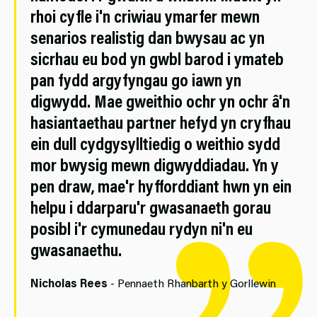
rhoi cyfle i'n criwiau ymarfer mewn
senarios realistig dan bwysau ac yn
sicrhau eu bod yn gwbl barod i ymateb
pan fydd argyfyngau go iawn yn
digwydd. Mae gweithio ochr yn ochr â'n
hasiantaethau partner hefyd yn cryfhau
ein dull cydgysylltiedig o weithio sydd
mor bwysig mewn digwyddiadau. Yn y
pen draw, mae'r hyfforddiant hwn yn ein
helpu i ddarparu'r gwasanaeth gorau
posibl i'r cymunedau rydyn ni'n eu
gwasanaethu.
Nicholas Rees
- Pennaeth Rhanbarth y Gorllewin