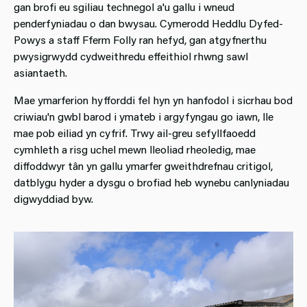
gan brofi eu sgiliau technegol a'u gallu i wneud
penderfyniadau o dan bwysau. Cymerodd Heddlu Dyfed-
Powys a staff Fferm Folly ran hefyd, gan atgyfnerthu
pwysigrwydd cydweithredu effeithiol rhwng sawl
asiantaeth.
Mae ymarferion hyfforddi fel hyn yn hanfodol i sicrhau bod
criwiau'n gwbl barod i ymateb i argyfyngau go iawn, lle
mae pob eiliad yn cyfrif. Trwy ail-greu sefyllfaoedd
cymhleth a risg uchel mewn lleoliad rheoledig, mae
diffoddwyr tân yn gallu ymarfer gweithdrefnau critigol,
datblygu hyder a dysgu o brofiad heb wynebu canlyniadau
digwyddiad byw.