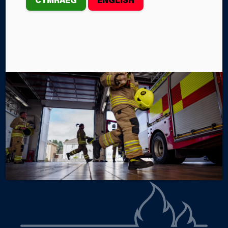
Ddydd Mercher, 3 Mehefin, cynhaliodd criwiau
Gwasanaeth Tân ac Achub Canolbarth a Gorllewin
Cymru (GTACGC) o Arberth a Hendy-gwyn ar Daf
ymarfer hyfforddi ym Mharc Antur a Fferm Folly.
Gan Lily Evans
Categorïau
NEWYDDION Y GWASANAETH
GORSAFOEDD TÂN