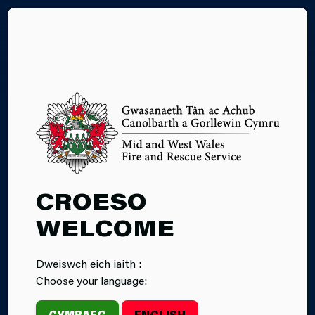
EN
04.06.2026
CROESO
YMARFERIAD
WELCOME
HYFFORDDI YN
Dweiswch eich iaith :
FFERM FOLLY
Choose your language:
CYMRAEG
ENGLISH