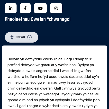
FOLLOW US ON LINKEDIN
FOLLOW US ON FACEBOOK
FOLLOW US ON YOUTUBE
FOLLOW US ON INSTAGRA
Rheolaethau Gwefan Ychwanegol
SPEAK
RHEOLI CWCIS
Rydym yn defnyddio cwcis i'n galluogi i ddarparu'r
profiad defnyddiwr gorau ar y wefan hon. Rydym yn
PRINT PAGE
JUMP 
defnyddio cwcis angenrheidiol i wneud i'n gwefan
weithio, a hoffem hefyd osod cwcis dadansoddol sy'n
ein helpu i wneud gwelliannau trwy fesur sut rydych
chi'n defnyddio ein gwefan. Gall cynnwys trydydd parti
hefyd osod cwcis ychwanegol. Bydd y rhain yn cael eu
gosod dim ond os ydych yn cydsynio i ddefnyddio pob
cwci. I gael rhagor o wybodaeth am y cwcis rydym yn