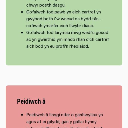
chwyr poeth dasgu.
Gofalwch fod pawb yn eich cartref yn
gwybod beth i'w wneud os bydd tân -
cofiwch ymarfer eich llwybr dianc.
Gofalwch fod larymau mwg wedi'u gosod
ac yn gweithio ym mhob rhan o'ch cartref
a'ch bod yn eu profi'n rheolaidd.
Peidiwch â
Peidiwch â llosgi nifer o ganhwyllau yn
agos at ei gilydd, gan y gallai hynny