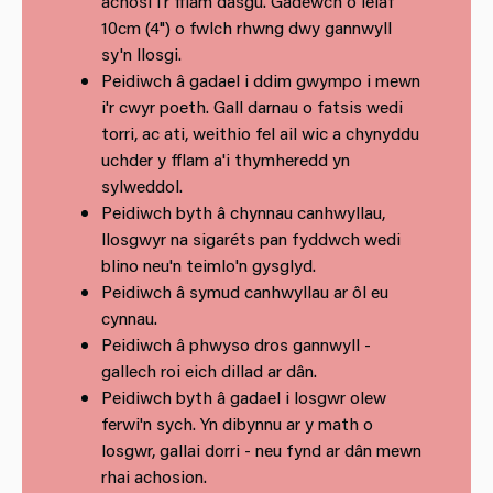
achosi i'r fflam dasgu. Gadewch o leiaf
10cm (4") o fwlch rhwng dwy gannwyll
sy'n llosgi.
Peidiwch â gadael i ddim gwympo i mewn
i'r cwyr poeth. Gall darnau o fatsis wedi
torri, ac ati, weithio fel ail wic a chynyddu
uchder y fflam a'i thymheredd yn
sylweddol.
Peidiwch byth â chynnau canhwyllau,
llosgwyr na sigaréts pan fyddwch wedi
blino neu'n teimlo'n gysglyd.
Peidiwch â symud canhwyllau ar ôl eu
cynnau.
Peidiwch â phwyso dros gannwyll -
gallech roi eich dillad ar dân.
Peidiwch byth â gadael i losgwr olew
ferwi'n sych. Yn dibynnu ar y math o
losgwr, gallai dorri - neu fynd ar dân mewn
rhai achosion.