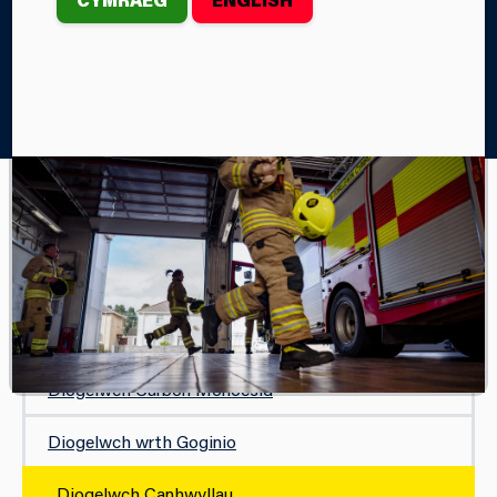
Home
Diogelwch
Yn y Cartref
Diogelwch Canhwyllau
YN Y CARTREF
Ymweliadau Diogel ac Iach
Diogelu Eich Cartref
Diogelwch Carbon Monocsid
Diogelwch wrth Goginio
Diogelwch Canhwyllau