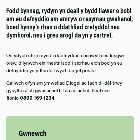
Fodd bynnag, rydym yn deall y bydd llawer o bobl
am eu defnyddio am amryw o resymau gwahanol,
boed hynny'n rhan o ddathliad crefyddol neu
dymhorol, neu i greu arogl da yn y cartref.
Os ydych chi'n mynd i ddefnyddio cannwyll neu losgwr
olew, dilynwch ein rhestr isod i sicrhau eich bod yn eu
defnyddio yn y ffordd fwyaf diogel posibl.
Gallwch ofyn am ymweliad Diogel ac Iach di-dâl trwy
gysylltu â'ch gwasanaeth tân ac achub lleol neu
ffonio
0800 169 1234
.
Gwnewch