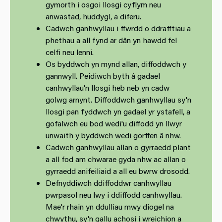
gymorth i osgoi llosgi cyflym neu
anwastad, huddygl, a diferu.
Cadwch ganhwyllau i ffwrdd o ddrafftiau a
phethau a all fynd ar dân yn hawdd fel
celfi neu lenni.
Os byddwch yn mynd allan, diffoddwch y
gannwyll. Peidiwch byth â gadael
canhwyllau'n llosgi heb neb yn cadw
golwg arnynt. Diffoddwch ganhwyllau sy'n
llosgi pan fyddwch yn gadael yr ystafell, a
gofalwch eu bod wedi'u diffodd yn llwyr
unwaith y byddwch wedi gorffen â nhw.
Cadwch ganhwyllau allan o gyrraedd plant
a all fod am chwarae gyda nhw ac allan o
gyrraedd anifeiliaid a all eu bwrw drosodd.
Defnyddiwch ddiffoddwr canhwyllau
pwrpasol neu lwy i ddiffodd canhwyllau.
Mae'r rhain yn ddulliau mwy diogel na
chwythu, sy'n gallu achosi i wreichion a