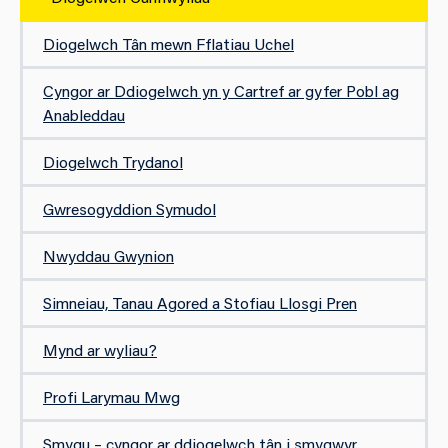
Diogelwch Tân mewn Fflatiau Uchel​​
Cyngor ar Ddiogelwch yn y Cartref ar gyfer Pobl ag
Anableddau
Diogelwch Trydanol
Gwresogyddion Symudol
Nwyddau Gwynion
Simneiau, Tanau Agored a Stofiau Llosgi Pren
Mynd ar wyliau?
Profi Larymau Mwg
Smygu – cyngor ar ddiogelwch tân i smygwyr