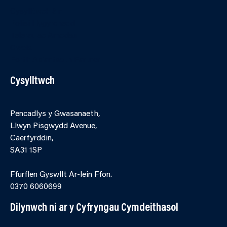
Cysylltwch â ni
Polisi Hygyrchedd
Telerau ac Amodau
Cwcis
Porth Asiantaeth Partner
Cysylltwch
Pencadlys y Gwasanaeth,
Llwyn Pisgwydd Avenue,
Caerfyrddin,
SA31 1SP
Ffurflen Gyswllt Ar-lein Ffon.
0370 6060699
Dilynwch ni ar y Cyfryngau Cymdeithasol