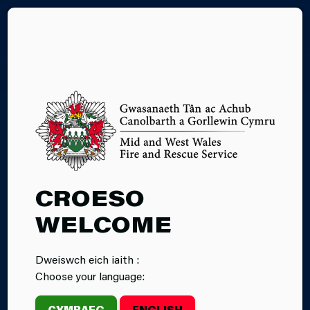
EN
DIOGELWCH
CROESO
CANHWYLLAU
WELCOME
Dweiswch eich iaith :
Choose your language:
CYMRAEG
ENGLISH