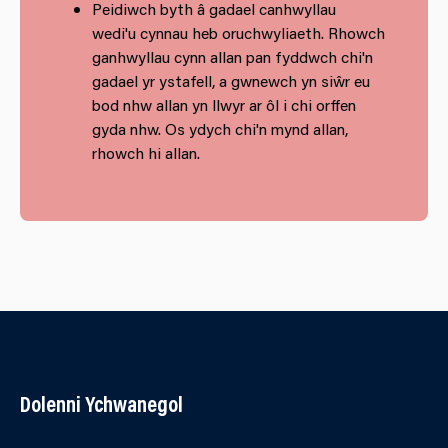
Peidiwch byth â gadael canhwyllau
wedi'u cynnau heb oruchwyliaeth. Rhowch
ganhwyllau cynn allan pan fyddwch chi'n
gadael yr ystafell, a gwnewch yn siŵr eu
bod nhw allan yn llwyr ar ôl i chi orffen
gyda nhw. Os ydych chi'n mynd allan,
rhowch hi allan.
Dolenni Ychwanegol