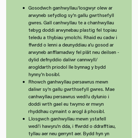
Gosodwch ganhwyllau/losgwyr olew ar
arwyneb sefydlog sy'n gallu gwrthsefyll
gwres. Gall canhwyllau te a chanhwyllau
tebyg doddi arwynebau plastig fel topiau
teledu a thybiau ymolchi. Rhaid eu cadw i
ffwrdd o lenni a deunyddiau a'u gosod ar
arwyneb anfflamadwy fel plât neu deilsen -
dylid defnyddio daliwr cannwyll/
arogldarth priodol lle bynnag y bydd
hynny'n bosibl.
Rhowch ganhwyllau persawrus mewn
daliwr sy'n gallu gwrthsefyll gwres. Mae
canhwyllau persawrus wedi'u dylunio i
doddi wrth gael eu twymo er mwyn
rhyddhau cymaint o arogl â phosibl.
Llosgwch ganhwyllau mewn ystafell
wedi'i hawyru'n dda, i ffwrdd o ddrafftiau,
tyllau aer neu gerrynt aer. Bydd hyn yn